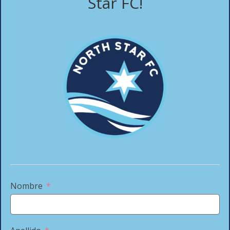
Star FC!
Shop to support North Star FC
Players!
Nombre