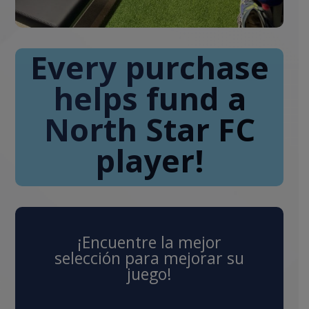
Every purchase
helps fund a
North Star FC
player!
¡Encuentre la mejor
selección para mejorar su
juego!