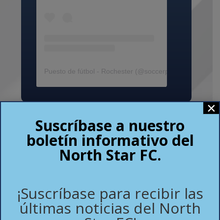
Puesto de fútbol - Rochester
(@
soccerpostrochester
) •
×
Suscríbase a nuestro
boletín informativo del
North Star FC.
Tienda de fútbol de
¡Suscríbase para recibir las
Rochester
últimas noticias del North