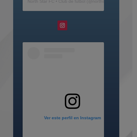
North Star FC • Club de fútbol
(@
northstarfc_mn
) • Fot
Ver este perfil en Instagram