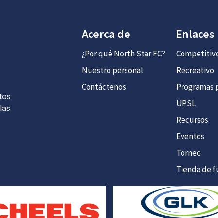
Acerca de
Enlaces
¿Por qué North Star FC?
Competitiv
Nuestro personal
Recreativo
Contáctenos
Programas p
tos
UPSL
las
Recursos
Eventos
Torneo
Tienda de f