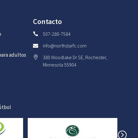
Contacto
o
507-280-7584

info@northstarfc.com

ara adultos
380 Woodlake Dr SE, Rochester,

Minnesota 55904
útbol