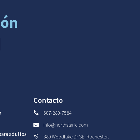
ión
Contacto
o
507-280-7584

info@northstarfc.com

ara adultos
380 Woodlake Dr SE, Rochester,
