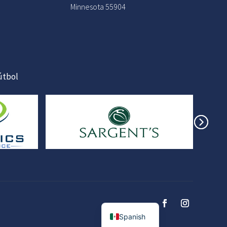
Minnesota 55904
útbol
English
Spanish