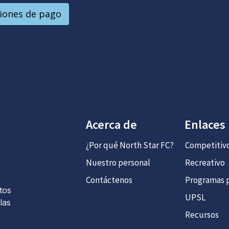
ciones de pago
Acerca de
Enlaces
¿Por qué North Star FC?
Competitiv
Nuestro personal
Recreativo
Contáctenos
Programas p
tos
UPSL
las
Recursos