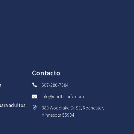
Contacto
o
507-280-7584

info@northstarfc.com

ara adultos
380 Woodlake Dr SE, Rochester,

Minnesota 55904