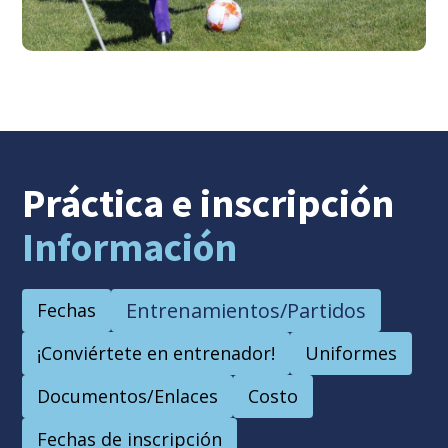
Práctica e inscripción
Información
Entrenamientos/Partidos
Fechas
¡Conviértete en entrenador!
Uniformes
Documentos/Enlaces
Costo
Fechas de inscripción