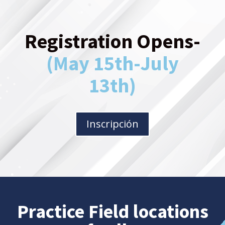
Registration Opens-
(May 15th-July
13th)
Inscripción
Practice Field locations